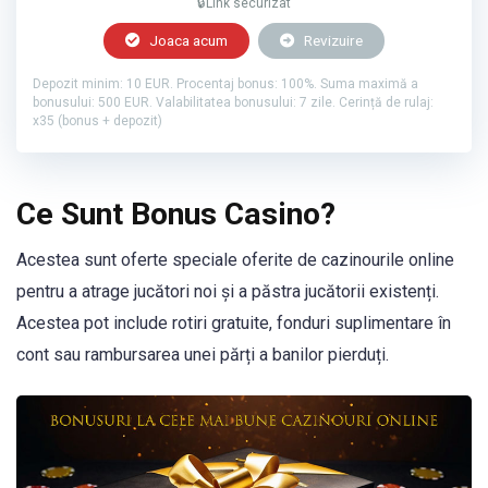
🔒Link securizat
Joaca acum
Revizuire
Depozit minim: 10 EUR. Procentaj bonus: 100%. Suma maximă a
bonusului: 500 EUR. Valabilitatea bonusului: 7 zile. Cerință de rulaj:
x35 (bonus + depozit)
Ce Sunt Bonus Casino?
Acestea sunt oferte speciale oferite de cazinourile online
pentru a atrage jucători noi și a păstra jucătorii existenți.
Acestea pot include rotiri gratuite, fonduri suplimentare în
cont sau rambursarea unei părți a banilor pierduți.