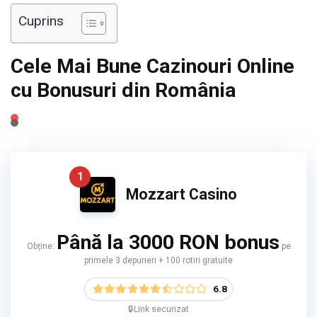
Cuprins
Cele Mai Bune Cazinouri Online
cu Bonusuri din România
1
Mozzart Casino
Până la 3000 RON bonus
Obține:
pe
primele 3 depuneri + 100 rotiri gratuite
6.8
🔒Link securizat