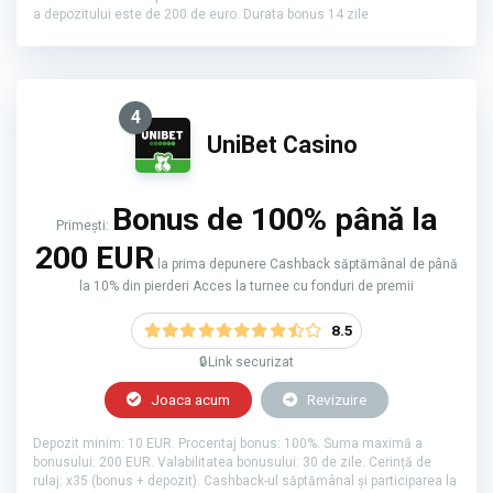
a depozitului este de 200 de euro. Durata bonus 14 zile
4
UniBet Casino
Bonus de 100% până la
Primești:
200 EUR
la prima depunere Cashback săptămânal de până
la 10% din pierderi Acces la turnee cu fonduri de premii
8.5
🔒Link securizat
Joaca acum
Revizuire
Depozit minim: 10 EUR. Procentaj bonus: 100%. Suma maximă a
bonusului: 200 EUR. Valabilitatea bonusului: 30 de zile. Cerință de
rulaj: x35 (bonus + depozit). Cashback-ul săptămânal și participarea la