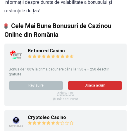
informații despre durata de valabilitate a bonusului și
restricțiile de țară.
Cele Mai Bune Bonusuri de Cazinou
Online din România
Betonred Casino
Bonus de 100% la prima depunere până la 150 € + 250 de rotiri
gratuite
Revizuire
Joaca acum
Aplică T&C
🔒Link securizat
Cryptoleo Casino