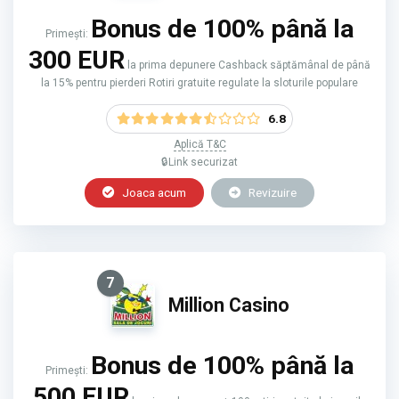
Bonus de 100% până la
Primești:
300 EUR
la prima depunere Cashback săptămânal de până
la 15% pentru pierderi Rotiri gratuite regulate la sloturile populare
6.8
Aplică T&C
🔒Link securizat
Joaca acum
Revizuire
7
Million Casino
Bonus de 100% până la
Primești:
500 EUR