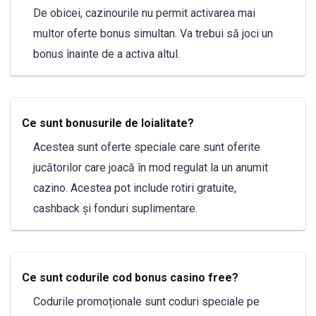
De obicei, cazinourile nu permit activarea mai
multor oferte bonus simultan. Va trebui să joci un
bonus înainte de a activa altul.
Ce sunt bonusurile de loialitate?
Acestea sunt oferte speciale care sunt oferite
jucătorilor care joacă în mod regulat la un anumit
cazino. Acestea pot include rotiri gratuite,
cashback și fonduri suplimentare.
Ce sunt codurile cod bonus casino free?
Codurile promoționale sunt coduri speciale pe