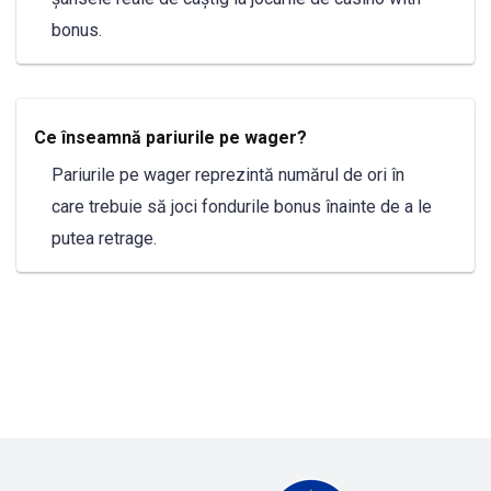
bonus.
Ce înseamnă pariurile pe wager?
Pariurile pe wager reprezintă numărul de ori în
care trebuie să joci fondurile bonus înainte de a le
putea retrage.