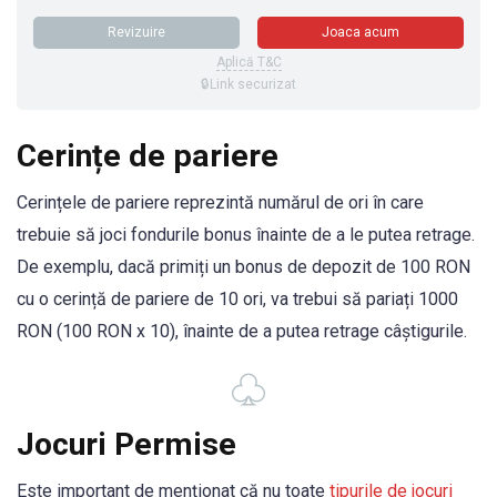
Revizuire
Joaca acum
Aplică T&C
🔒Link securizat
Cerințe de pariere
Cerințele de pariere reprezintă numărul de ori în care
trebuie să joci fondurile bonus înainte de a le putea retrage.
De exemplu, dacă primiți un bonus de depozit de 100 RON
cu o cerință de pariere de 10 ori, va trebui să pariați 1000
RON (100 RON x 10), înainte de a putea retrage câștigurile.
Jocuri Permise
Este important de menționat că nu toate
tipurile de jocuri