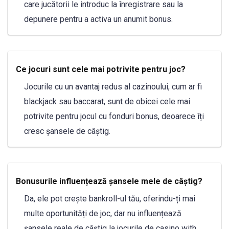
care jucătorii le introduc la înregistrare sau la
depunere pentru a activa un anumit bonus.
Ce jocuri sunt cele mai potrivite pentru joc?
Jocurile cu un avantaj redus al cazinoului, cum ar fi
blackjack sau baccarat, sunt de obicei cele mai
potrivite pentru jocul cu fonduri bonus, deoarece îți
cresc șansele de câștig.
Bonusurile influențează șansele mele de câștig?
Da, ele pot crește bankroll-ul tău, oferindu-ți mai
multe oportunități de joc, dar nu influențează
șansele reale de câștig la jocurile de casino with