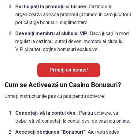
Participați la promoții și turnee:
Cazinourile
organizează adesea promoții și turnee în care jucătorii
pot câștiga bonusuri suplimentare.
Deveniți membru al clubului VIP:
Dacă jucați în mod
regulat la cazinou, puteți deveni membru al clubului
VIP și puteți obține bonusuri exclusive.
Primiți un bonus!
Cum se Activează un Casino Bonusuri?
Urmați instrucțiunile pas cu pas pentru activare:
Conectați-vă la contul dvs.:
Pentru activare, va
trebui să vă conectați la contul dvs. de cazinou online.
Accesați secțiunea “Bonusuri”:
Aici veți vedea