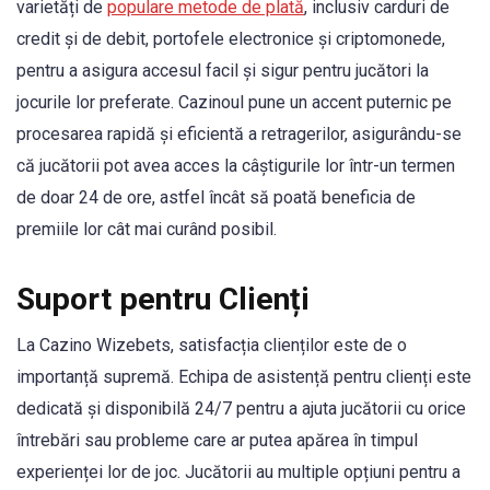
varietăți de
populare metode de plată
, inclusiv carduri de
credit și de debit, portofele electronice și criptomonede,
pentru a asigura accesul facil și sigur pentru jucători la
jocurile lor preferate. Cazinoul pune un accent puternic pe
procesarea rapidă și eficientă a retragerilor, asigurându-se
că jucătorii pot avea acces la câștigurile lor într-un termen
de doar 24 de ore, astfel încât să poată beneficia de
premiile lor cât mai curând posibil.
Suport pentru Clienți
La Cazino Wizebets, satisfacția clienților este de o
importanță supremă. Echipa de asistență pentru clienți este
dedicată și disponibilă 24/7 pentru a ajuta jucătorii cu orice
întrebări sau probleme care ar putea apărea în timpul
experienței lor de joc. Jucătorii au multiple opțiuni pentru a