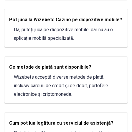
Pot juca la Wizebets Cazino pe dispozitive mobile?
Da, puteți juca pe dispozitive mobile, dar nu au o
aplicație mobilă specializată.
Ce metode de plată sunt disponibile?
Wizebets acceptă diverse metode de plată,
inclusiv carduri de credit și de debit, portofele
electronice și criptomonede.
Cum pot lua legătura cu serviciul de asistență?