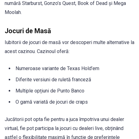
numără Starburst, Gonzo’s Quest, Book of Dead și Mega
Moolah.
Jocuri de Masă
Iubitorii de jocuri de masă vor descoperi multe alternative la
acest cazinou. Cazinoul oferă:
Numeroase variante de Texas Hold’em
Diferite versiuni de ruletă franceză
Multiple opțiuni de Punto Banco
O gamă variată de jocuri de craps
Jucătorii pot opta fie pentru a juca împotriva unui dealer
virtual, fie pot participa la jocuri cu dealeri live, obținând
astfel o flexibilitate maximă în funcție de preferințele