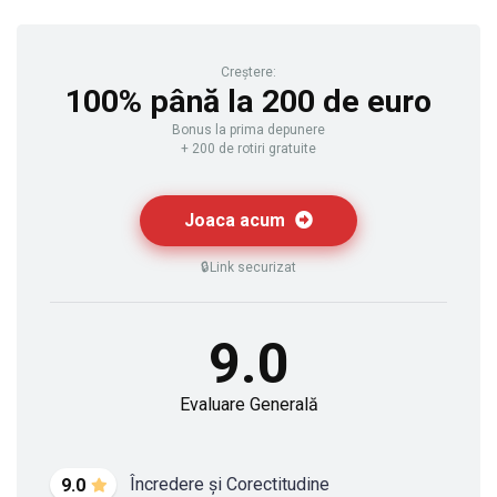
Creștere:
100% până la 200 de euro
Bonus la prima depunere
+ 200 de rotiri gratuite
Joaca acum
🔒Link securizat
9.0
Evaluare Generală
Încredere și Corectitudine
9.0