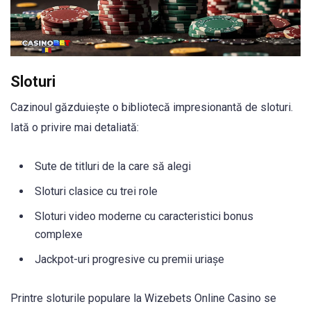
Sloturi
Cazinoul găzduiește o bibliotecă impresionantă de sloturi.
Iată o privire mai detaliată:
Sute de titluri de la care să alegi
Sloturi clasice cu trei role
Sloturi video moderne cu caracteristici bonus
complexe
Jackpot-uri progresive cu premii uriașe
Printre sloturile populare la Wizebets Online Casino se