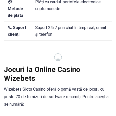
💳
Plăți cu cardul, portofele electronice,
Metode
criptomonede
de plată
📞 Suport
Suport 24/7 prin chat în timp real, email
clienți
și telefon
Jocuri la Online Casino
Wizebets
Wizebets Slots Casino oferă o gamă vastă de jocuri, cu
peste 70 de furnizori de software renumiți. Printre aceștia
se numără: