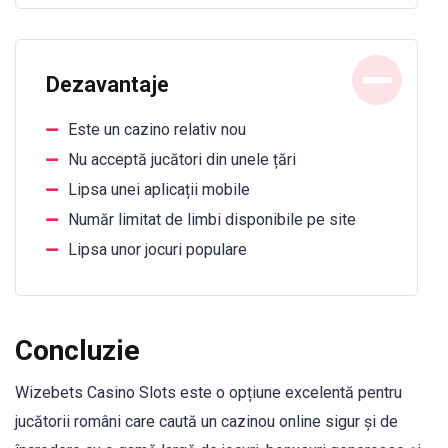
Dezavantaje
Este un cazino relativ nou
Nu acceptă jucători din unele țări
Lipsa unei aplicații mobile
Număr limitat de limbi disponibile pe site
Lipsa unor jocuri populare
Concluzie
Wizebets Casino Slots este o opțiune excelentă pentru
jucătorii români care caută un cazinou online sigur și de