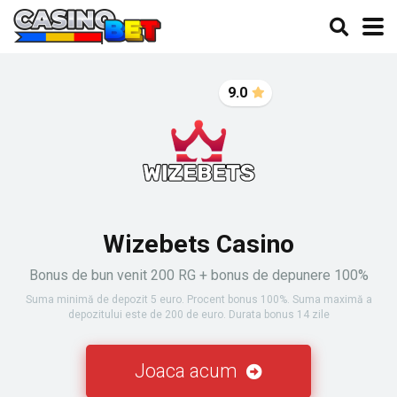
9.0
Wizebets Casino
Bonus de bun venit 200 RG + bonus de depunere 100%
Suma minimă de depozit 5 euro. Procent bonus 100%. Suma maximă a
depozitului este de 200 de euro. Durata bonus 14 zile
Joaca acum