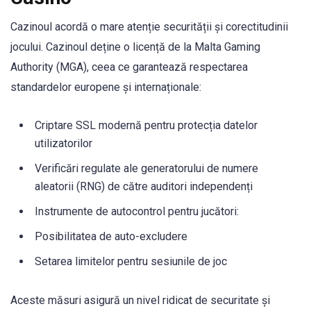
Cazinoul acordă o mare atenție securității și corectitudinii
jocului. Cazinoul deține o licență de la Malta Gaming
Authority (MGA), ceea ce garantează respectarea
standardelor europene și internaționale:
Criptare SSL modernă pentru protecția datelor
utilizatorilor
Verificări regulate ale generatorului de numere
aleatorii (RNG) de către auditori independenți
Instrumente de autocontrol pentru jucători:
Posibilitatea de auto-excludere
Setarea limitelor pentru sesiunile de joc
Aceste măsuri asigură un nivel ridicat de securitate și