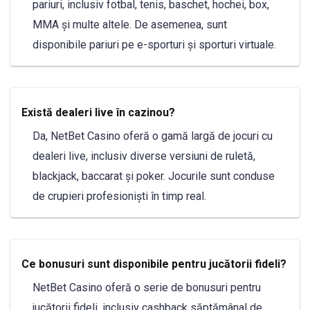
pariuri, inclusiv fotbal, tenis, baschet, hochei, box,
MMA și multe altele. De asemenea, sunt
disponibile pariuri pe e-sporturi și sporturi virtuale.
Există dealeri live în cazinou?
Da, NetBet Casino oferă o gamă largă de jocuri cu
dealeri live, inclusiv diverse versiuni de ruletă,
blackjack, baccarat și poker. Jocurile sunt conduse
de crupieri profesioniști în timp real.
Ce bonusuri sunt disponibile pentru jucătorii fideli?
NetBet Casino oferă o serie de bonusuri pentru
jucătorii fideli, inclusiv cashback săptămânal de