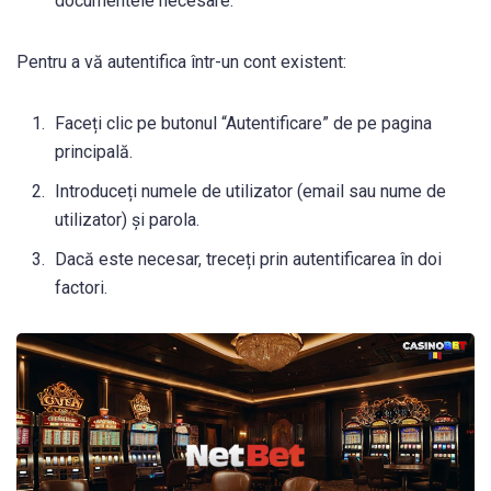
documentele necesare.
Pentru a vă autentifica într-un cont existent:
Faceți clic pe butonul “Autentificare” de pe pagina
principală.
Introduceți numele de utilizator (email sau nume de
utilizator) și parola.
Dacă este necesar, treceți prin autentificarea în doi
factori.