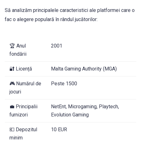
Să analizăm principalele caracteristici ale platformei care o
fac o alegere populară în rândul jucătorilor:
🏆 Anul
2001
fondării
🔐 Licență
Malta Gaming Authority (MGA)
🎮 Numărul de
Peste 1500
jocuri
💼 Principalii
NetEnt, Microgaming, Playtech,
furnizori
Evolution Gaming
💶 Depozitul
10 EUR
minim