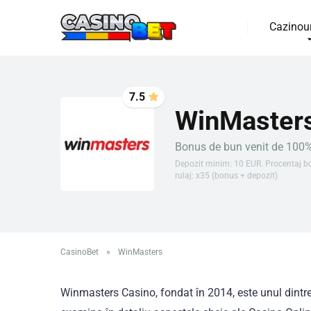
Cazinour
7.5
WinMasters
Bonus de bun venit de 100% 
Depozit minim: 10 EUR. Procentaj bo
rulaj: x35 (bonus + depozit)
CasinoBet
»
WinMasters
Winmasters Casino, fondat în 2014, este unul dintr