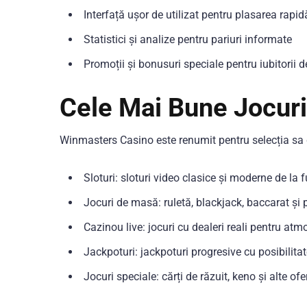
Interfață ușor de utilizat pentru plasarea rapidă
Statistici și analize pentru pariuri informate
Promoții și bonusuri speciale pentru iubitorii d
Cele Mai Bune Jocuri
Winmasters Casino este renumit pentru selecția sa di
Sloturi: sloturi video clasice și moderne de la f
Jocuri de masă: ruletă, blackjack, baccarat și 
Cazinou live: jocuri cu dealeri reali pentru at
Jackpoturi: jackpoturi progresive cu posibilita
Jocuri speciale: cărți de răzuit, keno și alte ofe