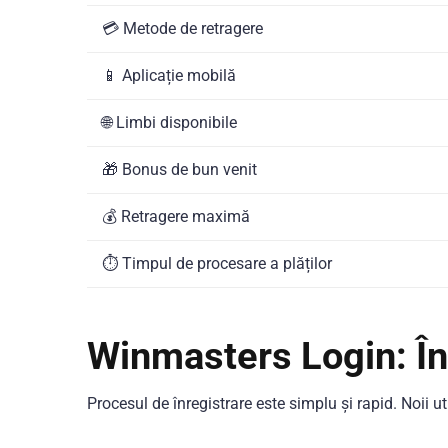
💳 Metode de retragere
📱 Aplicație mobilă
🌐 Limbi disponibile
🎁 Bonus de bun venit
💰 Retragere maximă
⏱️ Timpul de procesare a plăților
Winmasters Login: Înr
Procesul de înregistrare este simplu și rapid. Noii u