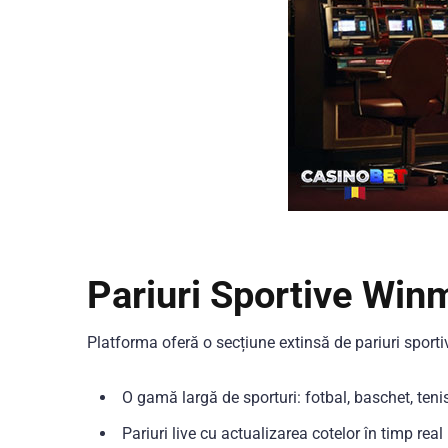
Pariuri Sportive Win
Platforma oferă o secțiune extinsă de pariuri sportiv
O gamă largă de sporturi: fotbal, baschet, tenis
Pariuri live cu actualizarea cotelor în timp real