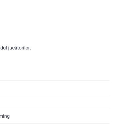
dul jucătorilor:
aming