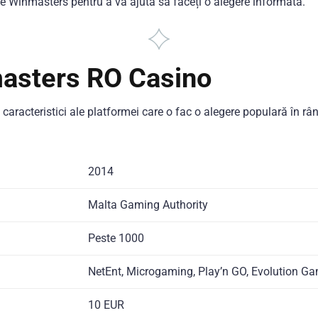
e Winmasters pentru a vă ajuta să faceți o alegere informată.
masters RO Casino
e caracteristici ale platformei care o fac o alegere populară în rân
2014
Malta Gaming Authority
Peste 1000
NetEnt, Microgaming, Play’n GO, Evolution G
10 EUR