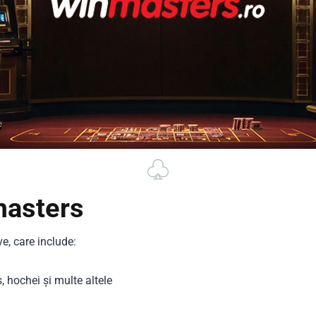
masters
e, care include:
, hochei și multe altele