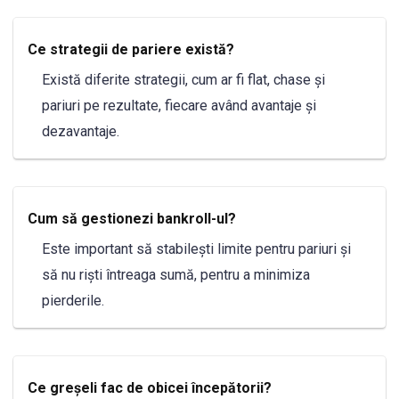
Ce strategii de pariere există?
Există diferite strategii, cum ar fi flat, chase și
pariuri pe rezultate, fiecare având avantaje și
dezavantaje.
Cum să gestionezi bankroll-ul?
Este important să stabilești limite pentru pariuri și
să nu riști întreaga sumă, pentru a minimiza
pierderile.
Ce greșeli fac de obicei începătorii?