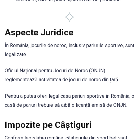
Aspecte Juridice
În România, jocurile de noroc, inclusiv pariurile sportive, sunt
legalizate.
Oficiul Național pentru Jocuri de Noroc (ONJN)
reglementează activitatea de jocuri de noroc din țară.
Pentru a putea oferi legal casa pariuri sportive în România, o
casă de pariuri trebuie să aibă o licență emisă de ONJN.
Impozite pe Câștiguri
Conform legislației române, câștigurile din sport bet sunt