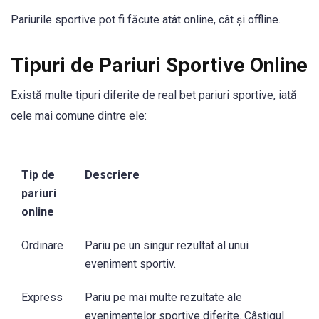
Pariurile sportive pot fi făcute atât online, cât și offline.
Tipuri de Pariuri Sportive Online
Există multe tipuri diferite de real bet pariuri sportive, iată
cele mai comune dintre ele:
Tip de
Descriere
pariuri
online
Ordinare
Pariu pe un singur rezultat al unui
eveniment sportiv.
Express
Pariu pe mai multe rezultate ale
evenimentelor sportive diferite. Câștigul