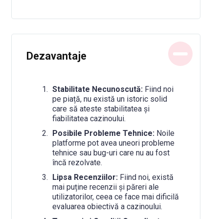
Dezavantaje
Stabilitate Necunoscută:
Fiind noi
pe piață, nu există un istoric solid
care să ateste stabilitatea și
fiabilitatea cazinoului.
Posibile Probleme Tehnice:
Noile
platforme pot avea uneori probleme
tehnice sau bug-uri care nu au fost
încă rezolvate.
Lipsa Recenziilor:
Fiind noi, există
mai puține recenzii și păreri ale
utilizatorilor, ceea ce face mai dificilă
evaluarea obiectivă a cazinoului.