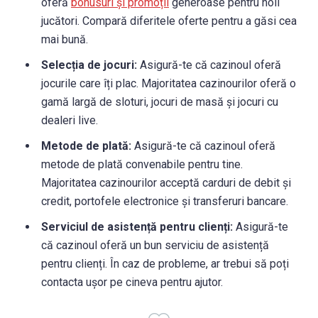
oferă
bonusuri și promoții
generoase pentru noii
jucători. Compară diferitele oferte pentru a găsi cea
mai bună.
Selecția de jocuri:
Asigură-te că cazinoul oferă
jocurile care îți plac. Majoritatea cazinourilor oferă o
gamă largă de sloturi, jocuri de masă și jocuri cu
dealeri live.
Metode de plată:
Asigură-te că cazinoul oferă
metode de plată convenabile pentru tine.
Majoritatea cazinourilor acceptă carduri de debit și
credit, portofele electronice și transferuri bancare.
Serviciul de asistență pentru clienți:
Asigură-te
că cazinoul oferă un bun serviciu de asistență
pentru clienți. În caz de probleme, ar trebui să poți
contacta ușor pe cineva pentru ajutor.