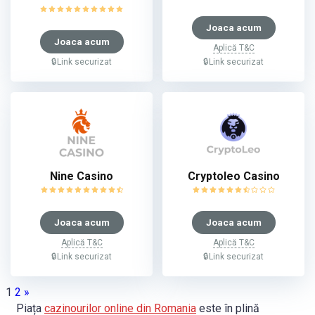
Joaca acum
Joaca acum
Aplică T&C
🔒Link securizat
🔒Link securizat
Nine Casino
Cryptoleo Casino
Joaca acum
Joaca acum
Aplică T&C
Aplică T&C
🔒Link securizat
🔒Link securizat
1
2
»
Piața
cazinourilor online din Romania
este în plină