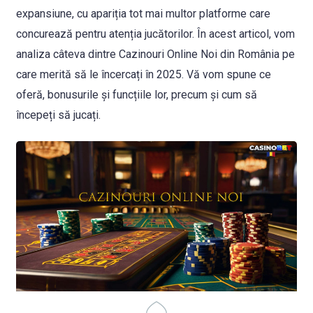
expansiune, cu apariția tot mai multor platforme care
concurează pentru atenția jucătorilor. În acest articol, vom
analiza câteva dintre Cazinouri Online Noi din România pe
care merită să le încercați în 2025. Vă vom spune ce
oferă, bonusurile și funcțiile lor, precum și cum să
începeți să jucați.