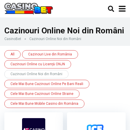
Cazinouri Online Noi din Români
CasinoBet
»
Cazinouri Online Noi din Români
All
Cazinouri Live din România
Cazinouri Online cu Licență ONJN
Cazinouri Online Noi din Români
Cele Mai Bune Cazinouri Online Pe Bani Reali
Cele Mai Bune Cazinouri Online Straine
Cele Mai Bune Mobile Casino din România