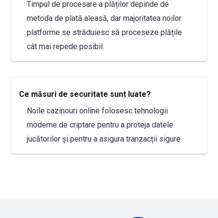
Timpul de procesare a plăților depinde de
metoda de plată aleasă, dar majoritatea noilor
platforme se străduiesc să proceseze plățile
cât mai repede posibil.
Ce măsuri de securitate sunt luate?
Noile cazinouri online folosesc tehnologii
moderne de criptare pentru a proteja datele
jucătorilor și pentru a asigura tranzacții sigure.