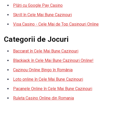
Plăți cu Google Pay Casino
Skrill în Cele Mai Bune Cazinouri
Visa Casino - Cele Mai de Top Casinouri Online
Categorii de Jocuri
Baccarat în Cele Mai Bune Cazinouri
Blackjack în Cele Mai Bune Cazinouri Online!
Cazinou Online Bingo în România
Loto online în Cele Mai Bune Cazinouri
Pacanele Online în Cele Mai Bune Cazinouri
Ruleta Casino Online din Romania