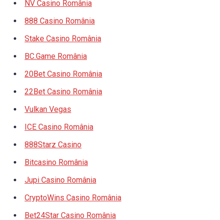
NV Casino România
888 Casino România
Stake Casino România
BC.Game România
20Bet Casino România
22Bet Casino România
Vulkan Vegas
ICE Casino România
888Starz Casino
Bitcasino România
Jupi Casino România
CryptoWins Casino România
Bet24Star Casino România