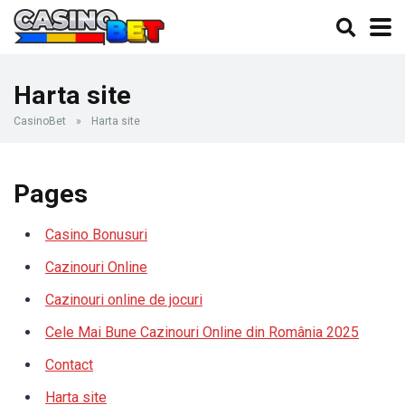
Harta site
CasinoBet
»
Harta site
Pages
Casino Bonusuri
Cazinouri Online
Cazinouri online de jocuri
Cele Mai Bune Cazinouri Online din România 2025
Contact
Harta site