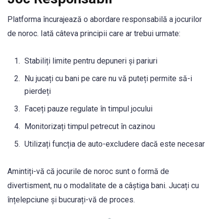
Platforma încurajează o abordare responsabilă a jocurilor
de noroc. Iată câteva principii care ar trebui urmate:
Stabiliți limite pentru depuneri și pariuri
Nu jucați cu bani pe care nu vă puteți permite să-i
pierdeți
Faceți pauze regulate în timpul jocului
Monitorizați timpul petrecut în cazinou
Utilizați funcția de auto-excludere dacă este necesar
Amintiți-vă că jocurile de noroc sunt o formă de
divertisment, nu o modalitate de a câștiga bani. Jucați cu
înțelepciune și bucurați-vă de proces.