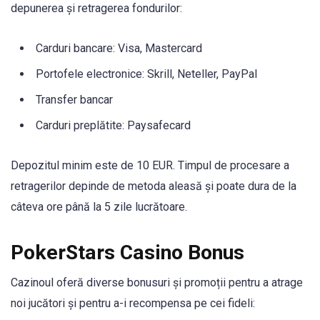
depunerea și retragerea fondurilor:
Carduri bancare: Visa, Mastercard
Portofele electronice: Skrill, Neteller, PayPal
Transfer bancar
Carduri preplătite: Paysafecard
Depozitul minim este de 10 EUR. Timpul de procesare a
retragerilor depinde de metoda aleasă și poate dura de la
câteva ore până la 5 zile lucrătoare.
PokerStars Casino Bonus
Cazinoul oferă diverse bonusuri și promoții pentru a atrage
noi jucători și pentru a-i recompensa pe cei fideli: