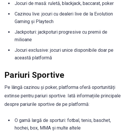
Jocuri de masă: ruletă, blackjack, baccarat, poker
Cazinou live: jocuri cu dealeri live de la Evolution
Gaming și Playtech
Jackpoturi: jackpoturi progresive cu premii de
milioane
Jocuri exclusive: jocuri unice disponibile doar pe
această platformă
Pariuri Sportive
Pe lângă cazinou și poker, platforma oferă oportunități
extinse pentru pariuri sportive. Iată informațiile principale
despre pariurile sportive de pe platformă:
O gamă largă de sporturi: fotbal, tenis, baschet,
hochei, box, MMA și multe altele