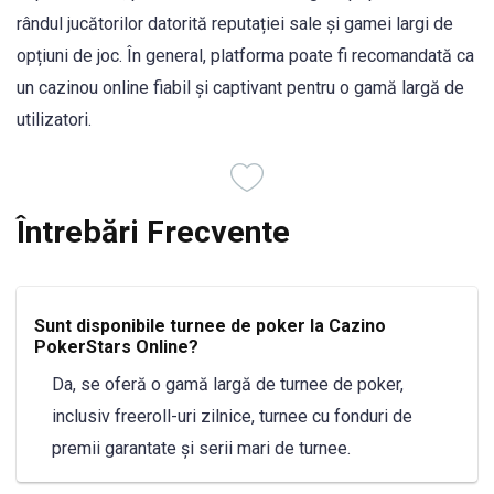
rândul jucătorilor datorită reputației sale și gamei largi de
opțiuni de joc. În general, platforma poate fi recomandată ca
un cazinou online fiabil și captivant pentru o gamă largă de
utilizatori.
Întrebări Frecvente
Sunt disponibile turnee de poker la Cazino
PokerStars Online?
Da, se oferă o gamă largă de turnee de poker,
inclusiv freeroll-uri zilnice, turnee cu fonduri de
premii garantate și serii mari de turnee.