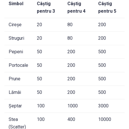
Simbol
Câștig
Câștig
Câștig
pentru 3
pentru 4
pentru 5
Cireșe
20
80
200
Struguri
20
80
200
Pepeni
50
200
500
Portocale
50
200
500
Prune
50
200
500
Lămâi
50
200
500
Șeptar
100
1000
3000
Stea
100
400
10000
(Scatter)