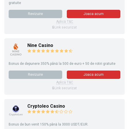
gratuite
Revizuire
Joaca acum
Aplică T&C
🔒Link securizat
Nine Casino
Bonus de depunere 350% până la 500 de euro + 50 de rotiri gratuite
Revizuire
Joaca acum
Aplică T&C
🔒Link securizat
Cryptoleo Casino
Bonus de bun venit 150% până la 3000 USDT/EUR.