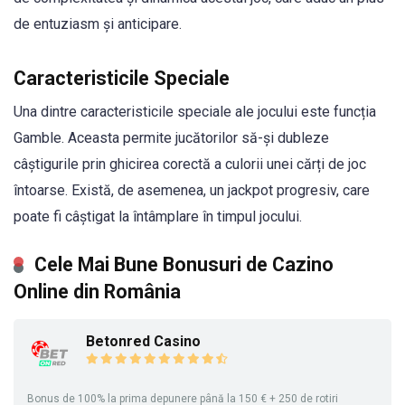
de entuziasm și anticipare.
Caracteristicile Speciale
Una dintre caracteristicile speciale ale jocului este funcția
Gamble. Aceasta permite jucătorilor să-și dubleze
câștigurile prin ghicirea corectă a culorii unei cărți de joc
întoarse. Există, de asemenea, un jackpot progresiv, care
poate fi câștigat la întâmplare în timpul jocului.
Cele Mai Bune Bonusuri de Cazino
Online din România
Betonred Casino
Bonus de 100% la prima depunere până la 150 € + 250 de rotiri