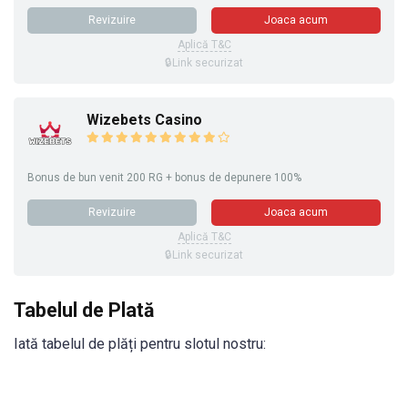
Revizuire
Joaca acum
Aplică T&C
🔒Link securizat
Wizebets Casino
Bonus de bun venit 200 RG + bonus de depunere 100%
Revizuire
Joaca acum
Aplică T&C
🔒Link securizat
Tabelul de Plată
Iată tabelul de plăți pentru slotul nostru: