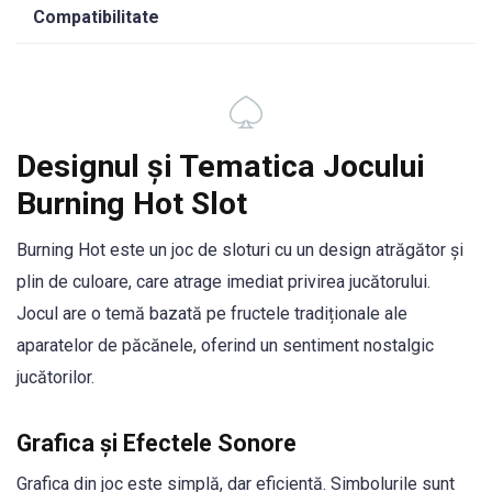
Compatibilitate
Designul și Tematica Jocului
Burning Hot Slot
Burning Hot este un joc de sloturi cu un design atrăgător și
plin de culoare, care atrage imediat privirea jucătorului.
Jocul are o temă bazată pe fructele tradiționale ale
aparatelor de păcănele, oferind un sentiment nostalgic
jucătorilor.
Grafica și Efectele Sonore
Grafica din joc este simplă, dar eficientă. Simbolurile sunt