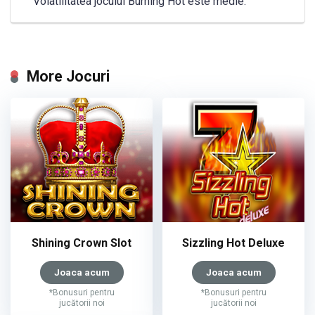
Volatilitatea jocului Burning Hot este medie.
More Jocuri
Shining Crown Slot
Sizzling Hot Deluxe
Joaca acum
Joaca acum
*Bonusuri pentru
*Bonusuri pentru
jucătorii noi
jucătorii noi