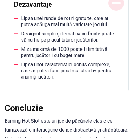
Dezavantaje
Lipsa unei runde de rotiri gratuite, care ar
putea adăuga mai multă varietate jocului.
Designul simplu și tematica cu fructe poate
să nu fie pe placul tuturor jucătorilor.
Miza maximă de 1000 poate fi limitativă
pentru jucătorii cu buget mare.
Lipsa unor caracteristici bonus complexe,
care ar putea face jocul mai atractiv pentru
anumiți jucători.
Concluzie
Burning Hot Slot este un joc de păcănele clasic ce
furnizează o interacțiune de joc distractivă și atrăgătoare.