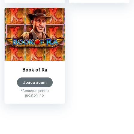
Book of Ra
Joaca acum
*Bonusuri pentru
jucătorii noi